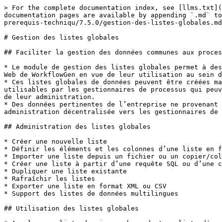
> For the complete documentation index, see [llms.txt](
documentation pages are available by appending `.md` to
prerequis-techniqu/7.5.0/gestion-des-listes-globales.md
# Gestion des listes globales

## Faciliter la gestion des données communes aux proces
* Le module de gestion des listes globales permet à des
Web de WorkflowGen en vue de leur utilisation au sein d
* Ces listes globales de données peuvent être créées ma
utilisables par les gestionnaires de processus qui peuv
de leur administration.

* Des données pertinentes de l’entreprise ne provenant 
administration décentralisée vers les gestionnaires de 
## Administration des listes globales

* Créer une nouvelle liste

* Définir les éléments et les colonnes d’une liste en f
* Importer une liste depuis un fichier ou un copier/col
* Créer une liste à partir d’une requête SQL ou d’une c
* Dupliquer une liste existante

* Rafraîchir les listes

* Exporter une liste en format XML ou CSV

* Support des listes de données multilingues

## Utilisation des listes globales
