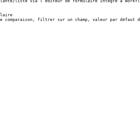
lante/liste via l’éditeur de formulaire intégré à Workfl
laire
