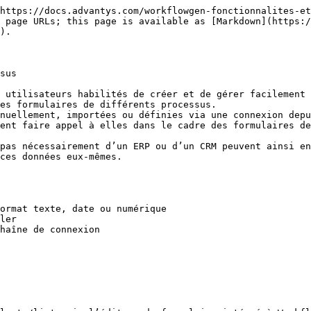
https://docs.advantys.com/workflowgen-fonctionnalites-et
 page URLs; this page is available as [Markdown](https:/
).

sus

 utilisateurs habilités de créer et de gérer facilement 
es formulaires de différents processus.

nuellement, importées ou définies via une connexion depu
ent faire appel à elles dans le cadre des formulaires de
pas nécessairement d’un ERP ou d’un CRM peuvent ainsi en
ces données eux-mêmes.

ormat texte, date ou numérique

ler

haîne de connexion
