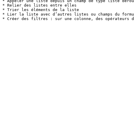
* Appeler une liste depuis un champ de type liste dérou
* Relier des listes entre elles

* Trier les éléments de la liste

* Lier la liste avec d’autres listes ou champs du formu