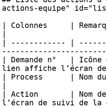
actions-equipe" id="lis
| Colonnes     | Remarques                                                       
|

| ------------ | ------
-----------------------
| Demande n°   | Icône 
lien affiche l’écran de
| Process      | Nom du processus                               
|

| Action       | Nom de
l’écran de suivi de la 