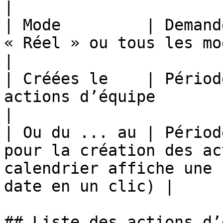
|

| Mode         | Demand
« Réel » ou tous les modes                                                                             
|

| Créées le    | Périod
actions d’équipe                                                                                                     
|

| Ou du ... au | Périod
pour la création des ac
calendrier affiche une 
date en un clic) |

## Liste des actions d’