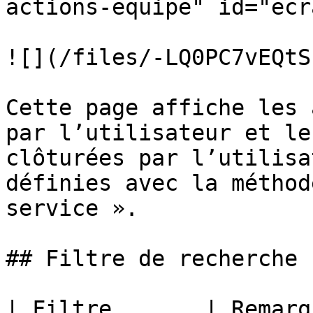
actions-equipe" id="ecr
![](/files/-LQ0PC7vEQtS
Cette page affiche les 
par l’utilisateur et le
clôturées par l’utilisa
définies avec la méthod
service ».

## Filtre de recherche

| Filtre       | Remarques                                                                                                                       