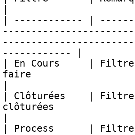
|

| ------------ | ------
-----------------------
-----------------------
------------ |

| En Cours     | Filtre
faire                                                                                                               
|

| Clôturées    | Filtre
clôturées                                                                                                             
|

| Process      | Filtre par nom de processus                                         