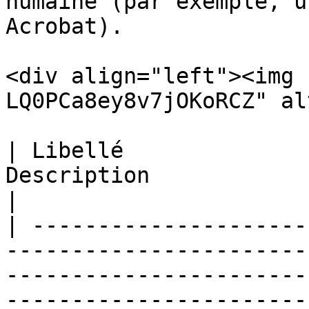
humaine (par exemple, u
Acrobat).

<div align="left"><img 
LQ0PCa8ey8v7jOKoRCZ" al
| Libellé              
Description                                                                                                                                                                                                                                                                                                                            
|

| ---------------------
-----------------------
-----------------------
-----------------------