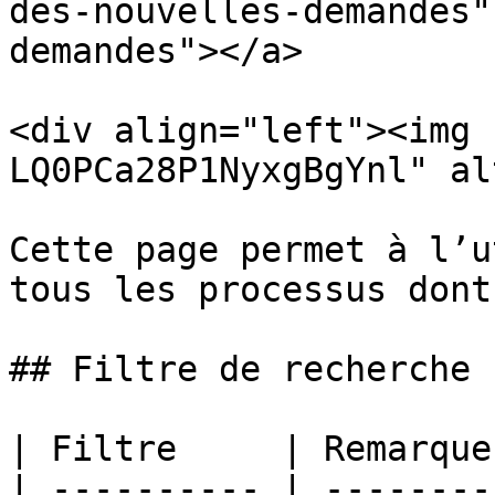
des-nouvelles-demandes"
demandes"></a>

<div align="left"><img 
LQ0PCa28P1NyxgBgYnl" al
Cette page permet à l’u
tous les processus dont
## Filtre de recherche

| Filtre     | Remarque
| ---------- | --------