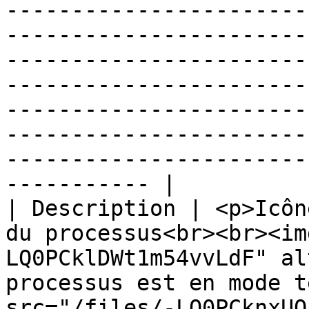
-----------------------
-----------------------
-----------------------
-----------------------
-----------------------
-----------------------
-----------------------
----------- |

| Description | <p>Icôn
du processus<br><br><im
LQ0PCklDWt1m54vvLdF" al
processus est en mode t
src="/files/-LQ0PCknxUQ