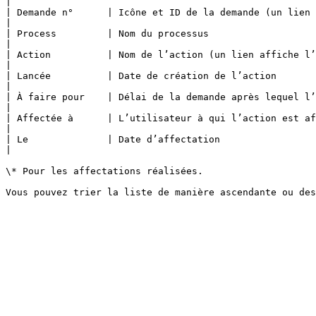
|

| Demande n°      | Icône et ID de la demande (un lien affiche l’écran de suivi de la demande)    
|

| Process         | Nom du processus                                                                                                                                    
|

| Action          | Nom de l’action (un lien affiche l’écran de suivi de la demande)                          
|

| Lancée          | Date de création de l’action                                                                                                                        
|

| À faire pour    | Délai de la demande après lequel l’action est considérée comme en retard        
|

| Affectée à      | L’utilisateur à qui l’action est affectée                                                                                          
|

| Le              | Date d’affectation                                                                                                                                  
|

\* Pour les affectations réalisées.
