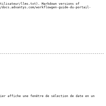
tilisateur/llms.txt). Markdown versions of 
/docs.advantys.com/workflowgen-guide-du-portail-
-------------------------------------------------------
ier affiche une fenêtre de sélection de date en un 