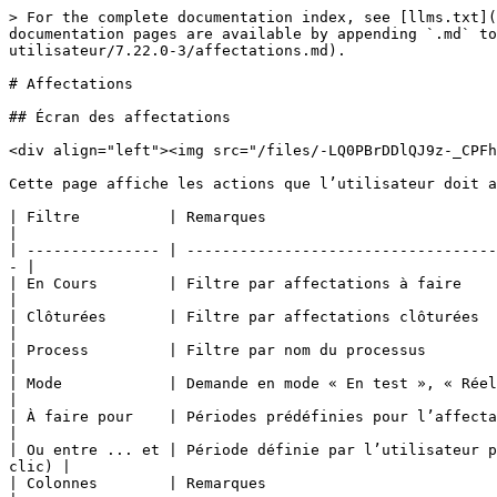
> For the complete documentation index, see [llms.txt](
documentation pages are available by appending `.md` to
utilisateur/7.22.0-3/affectations.md).

# Affectations

## Écran des affectations

<div align="left"><img src="/files/-LQ0PBrDDlQJ9z-_CPFh
Cette page affiche les actions que l’utilisateur doit a
| Filtre          | Remarques                                                                                                                                           
|

| --------------- | -----------------------------------
- |

| En Cours        | Filtre par affectations à faire                                                                                                                     
|

| Clôturées       | Filtre par affectations clôturées                                                                                                                   
|

| Process         | Filtre par nom du processus                                                                                                                         
|

| Mode            | Demande en mode « En test », « Réel » ou tous les modes                                                
|

| À faire pour    | Périodes prédéfinies pour l’affectation des actions                                                           
|

| Ou entre ... et | Période définie par l’utilisateur p
clic) |

| Colonnes        | Remarques                                                                                                                                           