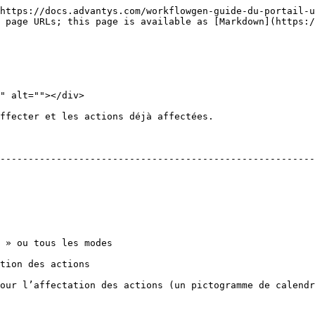
https://docs.advantys.com/workflowgen-guide-du-portail-u
 page URLs; this page is available as [Markdown](https:/
" alt=""></div>

ffecter et les actions déjà affectées.

--------------------------------------------------------
                                             
                                      
our l’affectation des actions (un pictogramme de calendr