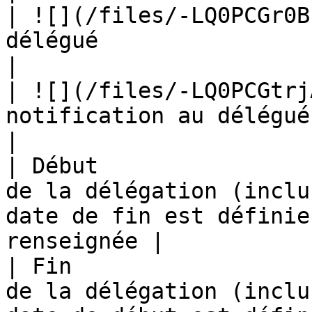
| ![](/files/-LQ0PCGr0B
délégué                                                                                                      
|

| ![](/files/-LQ0PCGtrj
notification au délégué                                                                                       
|

| Début                
de la délégation (inclu
date de fin est définie
renseignée |

| Fin                  
de la délégation (inclu