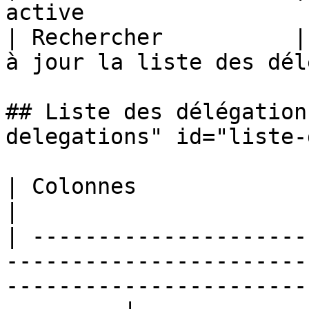
active                 
| Rechercher          |
à jour la liste des dél
## Liste des délégation
delegations" id="liste-
| Colonnes                         | Remarques                                  
|

| ---------------------
-----------------------
-----------------------