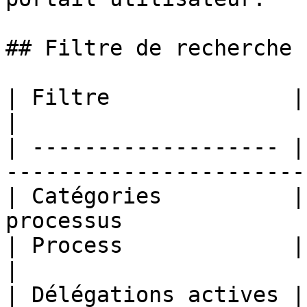
## Filtre de recherche

| Filtre              | Remarques                        
|

| ------------------- |
-----------------------
| Catégories          |
processus              
| Process             | Filtre par process   
|

| Délégations actives |