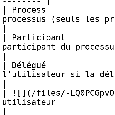
-------- |

| Process              
processus (seuls les processus actifs sont listés)   
|

| Participant          
participant du processus                                                                                      
|

| Délégué              
l’utilisateur si la délégation est active                       
|

| ![](/files/-LQ0PCGpvO
utilisateur                                                                                                 
|
