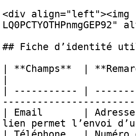
<div align="left"><img 
LQ0PCTYOTHPnmgGEP92" al
## Fiche d’identité uti
| **Champs**  | **Remarques**                                                  
|

| ----------- | -------
-----------------------
| Email       | Adresse
lien permet l’envoi d’u
| Téléphone   | Numéro 