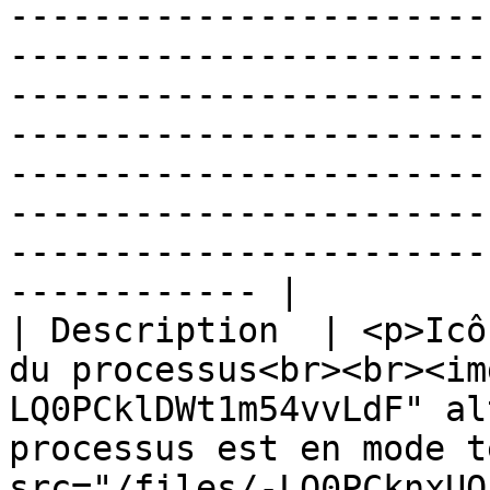
-----------------------
-----------------------
-----------------------
-----------------------
-----------------------
-----------------------
-----------------------
------------ |

| Description  | <p>Icô
du processus<br><br><im
LQ0PCklDWt1m54vvLdF" al
processus est en mode t
src="/files/-LQ0PCknxUQ