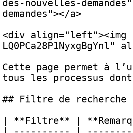
des-nouvelles-demandes"
demandes"></a>

<div align="left"><img 
LQ0PCa28P1NyxgBgYnl" al
Cette page permet à l’u
tous les processus dont
## Filtre de recherche

| **Filtre** | **Remarq
| ---------- | --------