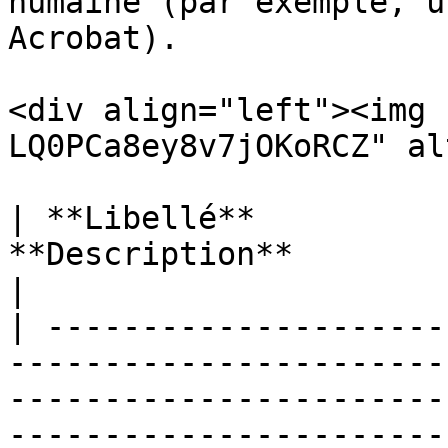
humaine (par exemple, u
Acrobat).

<div align="left"><img 
LQ0PCa8ey8v7jOKoRCZ" al
| **Libellé**          
**Description**                                                                                                                                                                                                                                                                                                                        
|

| ---------------------
-----------------------
-----------------------
-----------------------