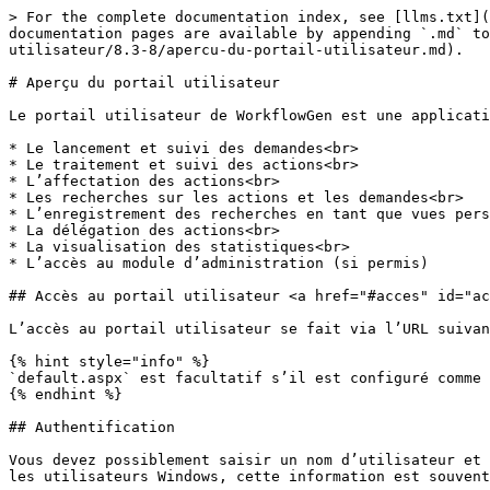
> For the complete documentation index, see [llms.txt](https://docs.advantys.com/workflowgen-guide-du-portail-utilisateur/llms.txt). Markdown versions of documentation pages are available by appending `.md` to page URLs; this page is available as [Markdown](https://docs.advantys.com/workflowgen-guide-du-portail-utilisateur/8.3-8/apercu-du-portail-utilisateur.md).

# Aperçu du portail utilisateur

Le portail utilisateur de WorkflowGen est une application Web dont les objectifs principaux sont :

* Le lancement et suivi des demandes<br>
* Le traitement et suivi des actions<br>
* L’affectation des actions<br>
* Les recherches sur les actions et les demandes<br>
* L’enregistrement des recherches en tant que vues personnalisées<br>
* La délégation des actions<br>
* La visualisation des statistiques<br>
* L’accès au module d’administration (si permis)

## Accès au portail utilisateur <a href="#acces" id="acces"></a>

L’accès au portail utilisateur se fait via l’URL suivante : `http://[votresite]/wfgen/default.aspx`

{% hint style="info" %}
`default.aspx` est facultatif s’il est configuré comme document par défaut du site Web par l’administrateur de WorkflowGen.
{% endhint %}

## Authentification

Vous devez possiblement saisir un nom d’utilisateur et un mot de passe en fonction de la méthode d’authentification choisie par l’administrateur de WorkflowGen. Pour les utilisateurs Windows, cette information est souvent la même que celle utilisée pour le login dans Windows.

### Nombre maximum de tentatives de connexion infructueuses et réinitialisation du mot de passe

{% hint style="info" %}
Cette section est applicable seulement si votre administrateur WorkflowGen a configuré le mode d’authentification sur WorkflowGen Applicative.
{% endhint %}

Votre administrateur WorkflowGen peut définir un nombre maximum de tentatives de connexion infructueuses en raison d’un mot de passe incorrect, après quoi le compte d’utilisateur sera verrouillé. Si cela se produit, vous serez redirigé vers une page de réinitialisation du mot de passe qui vous demandera d’entrer une adresse email à laquelle un email vous sera envoyé avec un lien pour réinitialiser votre mot de passe.

Vous pouvez aussi changer votre mot de passe en tout temps en cliquant l’icône d’engrenage en haut à droite de l’écran portail utilisateur pour ouvrir le panneau **Paramètres de l’utilisateur** où vous pourrez changer votre mot de passe.

Si vous avez oublié votre mot de passe, vous pouvez accéder à la page de réinitialisation du mot de passe depuis l’URL `http://[votresite]/wfgen/forgotpassword.aspx`.

## Sélection de la langue <a href="#langue" id="langue"></a>

Pour sélectionner une langue et, si désiré, une culture de la langue, cliquez sur l’icône d’engrenage en haut à droite de l’écran du portail utilisateur pour ouvrir le panneau **Paramètres de l’utilisateur**. Si la liste n’est pas affichée, l’application a été configurée pour utiliser une seule langue spécifique. La culture de la langue (indiquée par pays) affichée à côté de la langue définit les paramètres régionaux utilisés dans WorkflowGen, en particulier lors de l’affichage des dates et des valeurs numériques.

{% hint style="info" %}
Si votre administrateur WorkflowGen a configuré une langue pour tous les utilisateurs, la liste de sélection de langue sera cachée.
{% endhint %}

#### 📌 Exemples

* **English (United Kingdom)** correspond à l’interface utilisateur en anglais avec des paramètres régionaux du Royaume-Uni (format `jj/mm/aaaa`).<br>
* **English (United States)** correspond à l’interface utilisateur en angla