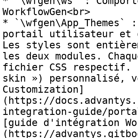
* `\wfgen\ws` : Comport
WorkflowGen<br>

* `\wfgen\App_Themes` :
portail utilisateur et 
Les styles sont entière
les deux modules. Chaqu
fichier CSS respectif. 
skin ») personnalisé, v
Customization]
(https://docs.advantys.
integration-guide/porta
[guide d'intégration Wo
(https://advantys.gitbo