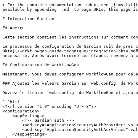
> For the complete documentation index, see [llms.txt](
available by appending `.md` to page URLs; this page is
# Intégration Gardian

## Aperçu

Cette section contient les instructions sur comment con
Le processus de configuration de Gardian suit de près c
Okta](/workflowgen-guide-technique/integration-okta.md#
nécessaire. Après avoir terminé ces étapes, revenez à c
## Configuration de WorkflowGen

Maintenant, vous devez configurer WorkflowGen pour délé
### Ajoutez les valeurs Gardian au `web.config` de Work
Ouvrez le fichier `web.config` de WorkflowGen et ajoute
```html

<?xml version="1.0" encoding="UTF-8"?>

<configuration>

    <appSettings>

        <!-- Gardian auth -->

        <add key="ApplicationSecurityAuthProvider" value="gardian"/>

        <add key="ApplicationSecurityAuthAcrValues" value="<ACR VALUES>" />

    </appSettings>
