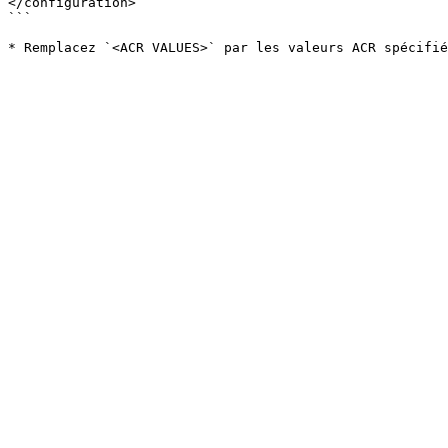
</configuration>

```
