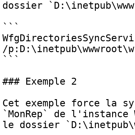
dossier `D:\inetpub\www
```

WfgDirectoriesSyncServi
/p:D:\inetpub\wwwroot\w
```

### Exemple 2

Cet exemple force la sy
`MonRep` de l'instance 
le dossier `D:\inetpub\