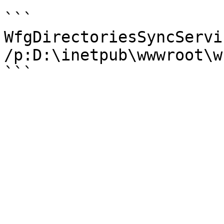
```

WfgDirectoriesSyncServi
/p:D:\inetpub\wwwroot\w