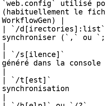
`web.config` utilisé po
(habituellement le fich
WorkflowGen) |

| `/d[irectories]:list`
synchroniser (`,` ou `;` comme séparateur)              
|

| `/s[ilence]`         
généré dans la console                                                                                
|

| `/t[est]`            
synchronisation                                                                                           
|

| `/h[elp]` ou `/?`    