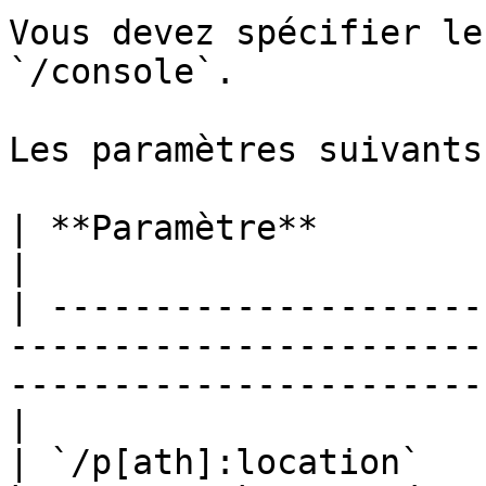
Vous devez spécifier le
`/console`.

Les paramètres suivants
| **Paramètre**         | **Définition**                                              
|

| ---------------------
-----------------------
-----------------------
|

| `/p[ath]:location`   